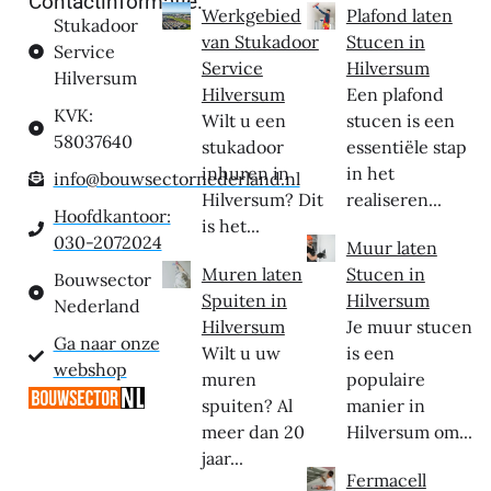
Contactinformatie:
Werkgebied
Plafond laten
Stukadoor
van Stukadoor
Stucen in
Service
Service
Hilversum
Hilversum
Hilversum
Een plafond
KVK:
Wilt u een
stucen is een
58037640
stukadoor
essentiële stap
inhuren in
in het
info@bouwsectornederland.nl
Hilversum? Dit
realiseren...
Hoofdkantoor:
is het...
030-2072024
Muur laten
Muren laten
Stucen in
Bouwsector
Spuiten in
Hilversum
Nederland
Hilversum
Je muur stucen
Ga naar onze
Wilt u uw
is een
webshop
muren
populaire
spuiten? Al
manier in
meer dan 20
Hilversum om...
jaar...
Fermacell