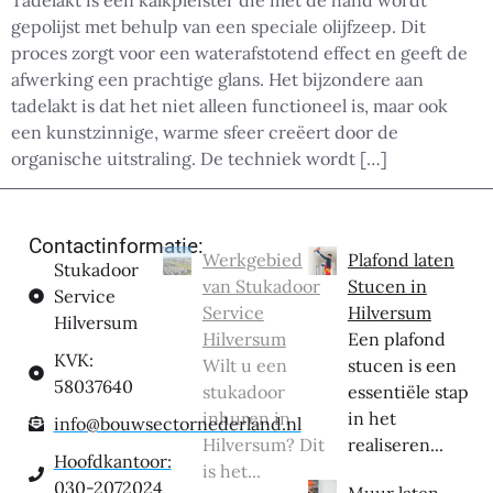
Tadelakt is een kalkpleister die met de hand wordt
gepolijst met behulp van een speciale olijfzeep. Dit
proces zorgt voor een waterafstotend effect en geeft de
afwerking een prachtige glans. Het bijzondere aan
tadelakt is dat het niet alleen functioneel is, maar ook
een kunstzinnige, warme sfeer creëert door de
organische uitstraling. De techniek wordt […]
Contactinformatie:
Werkgebied
Plafond laten
Stukadoor
van Stukadoor
Stucen in
Service
Service
Hilversum
Hilversum
Hilversum
Een plafond
KVK:
Wilt u een
stucen is een
58037640
stukadoor
essentiële stap
inhuren in
in het
info@bouwsectornederland.nl
Hilversum? Dit
realiseren...
Hoofdkantoor:
is het...
030-2072024
Muur laten