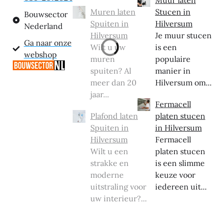
Muren laten
Stucen in
Bouwsector
Spuiten in
Hilversum
Nederland
Hilversum
Je muur stucen
Ga naar onze
Wilt u uw
is een
webshop
muren
populaire
spuiten? Al
manier in
meer dan 20
Hilversum om...
jaar...
Fermacell
Plafond laten
platen stucen
Spuiten in
in Hilversum
Hilversum
Fermacell
Wilt u een
platen stucen
strakke en
is een slimme
moderne
keuze voor
uitstraling voor
iedereen uit...
uw interieur?...