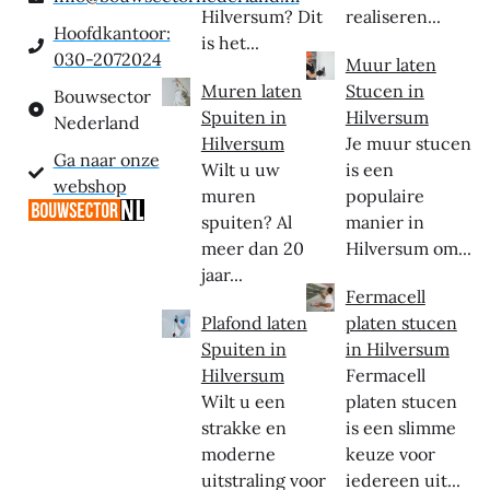
Hilversum? Dit
realiseren...
Hoofdkantoor:
is het...
030-2072024
Muur laten
Muren laten
Stucen in
Bouwsector
Spuiten in
Hilversum
Nederland
Hilversum
Je muur stucen
Ga naar onze
Wilt u uw
is een
webshop
muren
populaire
spuiten? Al
manier in
meer dan 20
Hilversum om...
jaar...
Fermacell
Plafond laten
platen stucen
Spuiten in
in Hilversum
Hilversum
Fermacell
Wilt u een
platen stucen
strakke en
is een slimme
moderne
keuze voor
uitstraling voor
iedereen uit...