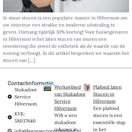
Je muur stucen is een populaire manier in Hilversum om
uw interieur een strakke en moderne uitstraling te
geven. Ontvang tijdelijk 10% korting! Voor huiseigenaren
in Hilversum is het laten stucen van muren een
investering die zowel de esthetiek als de waarde van de
woning verhoogt. In dit artikel bespreken we waarom het
stucen van […]
Contactinformatie:
Werkgebied
Plafond laten
Stukadoor
van Stukadoor
Stucen in
Service
Service
Hilversum
Hilversum
Hilversum
Een plafond
KVK:
Wilt u een
stucen is een
58037640
stukadoor
essentiële stap
inhuren in
in het
info@bouwsectornederland.nl