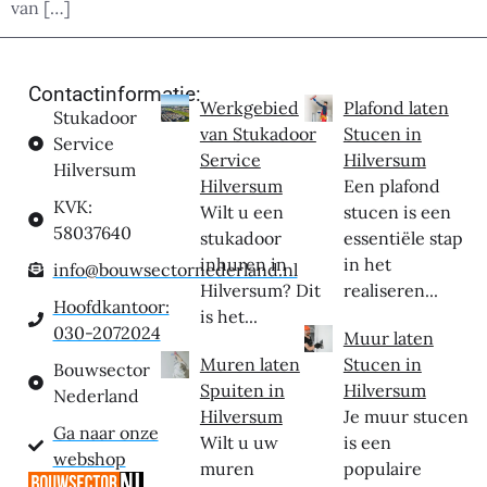
van […]
Contactinformatie:
Werkgebied
Plafond laten
Stukadoor
van Stukadoor
Stucen in
Service
Service
Hilversum
Hilversum
Hilversum
Een plafond
KVK:
Wilt u een
stucen is een
58037640
stukadoor
essentiële stap
inhuren in
in het
info@bouwsectornederland.nl
Hilversum? Dit
realiseren...
Hoofdkantoor:
is het...
030-2072024
Muur laten
Muren laten
Stucen in
Bouwsector
Spuiten in
Hilversum
Nederland
Hilversum
Je muur stucen
Ga naar onze
Wilt u uw
is een
webshop
muren
populaire