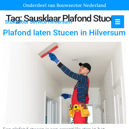
Onderdeel van Bouwsector Nederland
Tag:
Sausklaar Plafond Stucen
Stukadoor Service Hilversum
Plafond laten Stucen in Hilversum