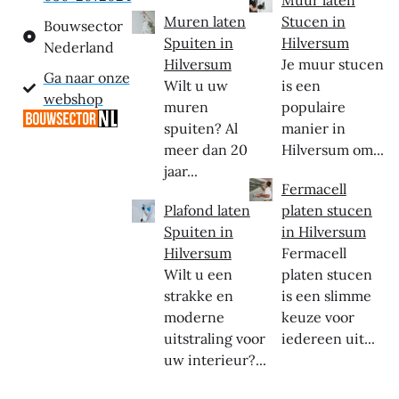
Muren laten
Stucen in
Bouwsector
Spuiten in
Hilversum
Nederland
Hilversum
Je muur stucen
Ga naar onze
Wilt u uw
is een
webshop
muren
populaire
spuiten? Al
manier in
meer dan 20
Hilversum om...
jaar...
Fermacell
Plafond laten
platen stucen
Spuiten in
in Hilversum
Hilversum
Fermacell
Wilt u een
platen stucen
strakke en
is een slimme
moderne
keuze voor
uitstraling voor
iedereen uit...
uw interieur?...