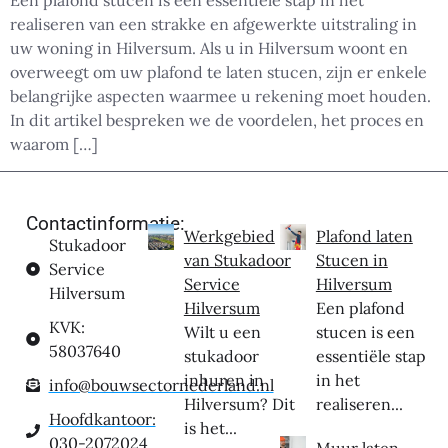
Een plafond stucen is een essentiële stap in het
realiseren van een strakke en afgewerkte uitstraling in
uw woning in Hilversum. Als u in Hilversum woont en
overweegt om uw plafond te laten stucen, zijn er enkele
belangrijke aspecten waarmee u rekening moet houden.
In dit artikel bespreken we de voordelen, het proces en
waarom […]
Contactinformatie:
Werkgebied
Plafond laten
Stukadoor
van Stukadoor
Stucen in
Service
Service
Hilversum
Hilversum
Hilversum
Een plafond
KVK:
Wilt u een
stucen is een
58037640
stukadoor
essentiële stap
inhuren in
in het
info@bouwsectornederland.nl
Hilversum? Dit
realiseren...
Hoofdkantoor:
is het...
030-2072024
Muur laten