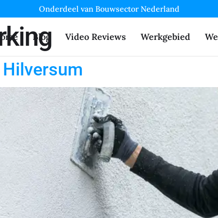
Onderdeel van Bouwsector Nederland
rking
ome
Blog
Video Reviews
Werkgebied
We
 Hilversum