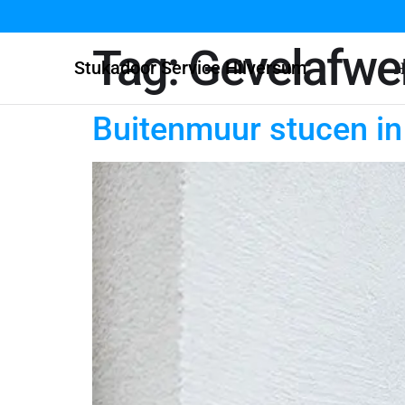
Tag:
Gevelafwe
Stukadoor Service Hilversum
H
Buitenmuur stucen in