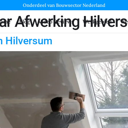
Onderdeel van Bouwsector Nederland
ar Afwerking Hilver
ome
Blog
Video Reviews
Werkgebied
We
n Hilversum