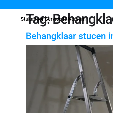
Tag:
Behangkla
Stukadoor Service Hilversum
H
Behangklaar stucen i